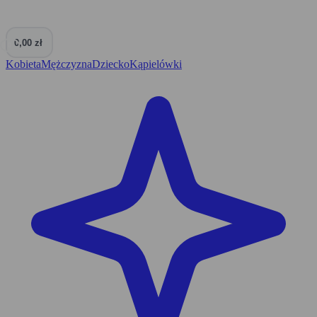
0,00 zł
0
Kobieta
Mężczyzna
Dziecko
Kąpielówki