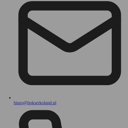
biuro@bokserkoland.pl