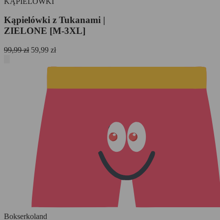
KĄPIELÓWKI
Kąpielówki z Tukanami |
ZIELONE [M-3XL]
Pierwotna
Aktualna
99,99
zł
59,99
zł
cena
cena
wynosiła:
wynosi:
99,99 zł.
59,99 zł.
Bokserko
land