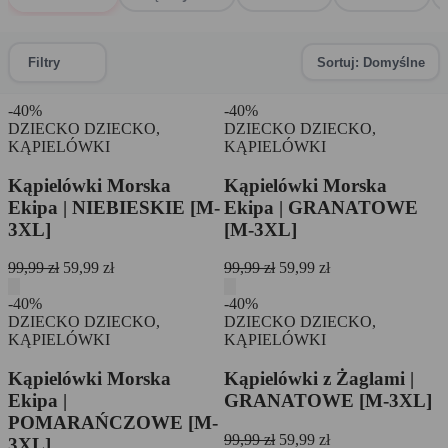
Filtry
Sortuj: Domyślne
0
-40%
-40%
DZIECKO
DZIECKO,
DZIECKO
DZIECKO,
KĄPIELÓWKI
KĄPIELÓWKI
Kąpielówki Morska
Kąpielówki Morska
Ekipa | NIEBIESKIE [M-
Ekipa | GRANATOWE
3XL]
[M-3XL]
Pierwotna
Aktualna
Pierwotna
Aktualna
99,99
zł
59,99
zł
99,99
zł
59,99
zł
cena
cena
cena
cena
wynosiła:
wynosi:
wynosiła:
wynosi:
-40%
-40%
99,99 zł.
59,99 zł.
99,99 zł.
59,99 zł.
DZIECKO
DZIECKO,
DZIECKO
DZIECKO,
KĄPIELÓWKI
KĄPIELÓWKI
Kąpielówki Morska
Kąpielówki z Żaglami |
Ekipa |
GRANATOWE [M-3XL]
POMARAŃCZOWE [M-
Pierwotna
Aktualna
99,99
zł
59,99
zł
3XL]