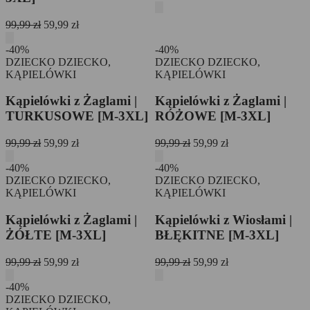
cena
cena
wynosiła:
wynosi:
Pierwotna
Aktualna
99,99
zł
59,99
zł
99,99 zł.
59,99 zł.
cena
cena
wynosiła:
wynosi:
-40%
-40%
99,99 zł.
59,99 zł.
DZIECKO
DZIECKO,
DZIECKO
DZIECKO,
KĄPIELÓWKI
KĄPIELÓWKI
Kąpielówki z Żaglami |
Kąpielówki z Żaglami |
TURKUSOWE [M-3XL]
RÓŻOWE [M-3XL]
Pierwotna
Aktualna
Pierwotna
Aktualna
99,99
zł
59,99
zł
99,99
zł
59,99
zł
cena
cena
cena
cena
wynosiła:
wynosi:
wynosiła:
wynosi:
-40%
-40%
99,99 zł.
59,99 zł.
99,99 zł.
59,99 zł.
DZIECKO
DZIECKO,
DZIECKO
DZIECKO,
KĄPIELÓWKI
KĄPIELÓWKI
Kąpielówki z Żaglami |
Kąpielówki z Wiosłami |
ŻÓŁTE [M-3XL]
BŁĘKITNE [M-3XL]
Pierwotna
Aktualna
Pierwotna
Aktualna
99,99
zł
59,99
zł
99,99
zł
59,99
zł
cena
cena
cena
cena
wynosiła:
wynosi:
wynosiła:
wynosi:
-40%
99,99 zł.
59,99 zł.
99,99 zł.
59,99 zł.
DZIECKO
DZIECKO,