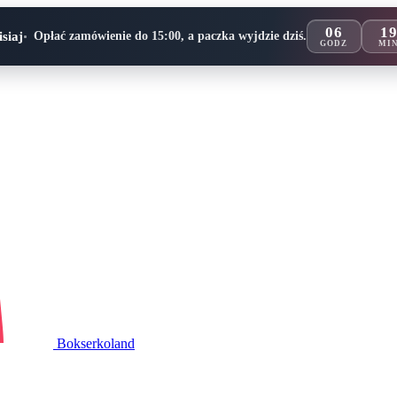
06
19
siaj
Opłać zamówienie do 15:00, a paczka wyjdzie dziś.
GODZ
MI
Bokserko
land