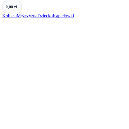
0,00 zł
0
Kobieta
Mężczyzna
Dziecko
Kąpielówki