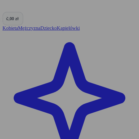
0,00 zł
0
Kobieta
Mężczyzna
Dziecko
Kąpielówki