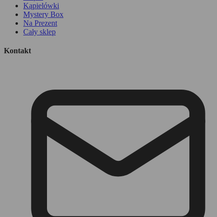
Kąpielówki
Mystery Box
Na Prezent
Cały sklep
Kontakt