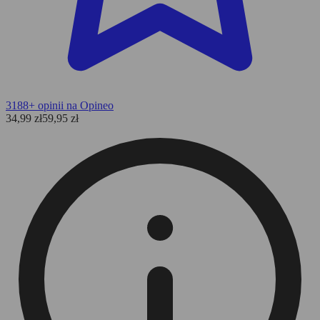
3188+ opinii na Opineo
34,99
zł
59,95
zł