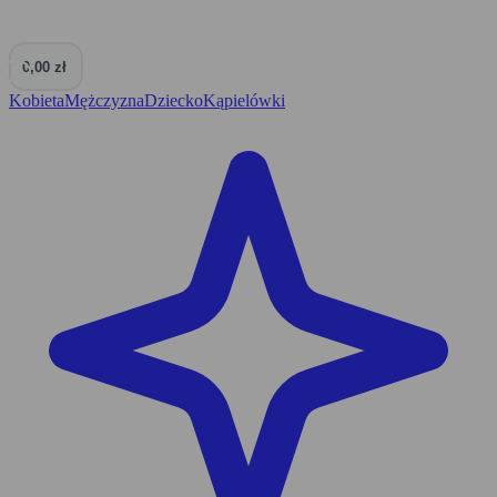
0,00 zł
0
Kobieta
Mężczyzna
Dziecko
Kąpielówki