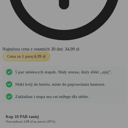
Najniższa cena z ostatnich 30 dni:
34,99
zł
Cena za 1 parę:
6,99 zł
5 par misiowych stopek. Mały zestaw, duży efekt „ojej”.
Niski krój do butów, misie do poprawiania humoru.
Zakładasz i stopa ma coś miłego dla siebie.
Lepsza cena
Kup 10 PAR taniej
Oszczędzasz
2,00
zł
na parze (29%).