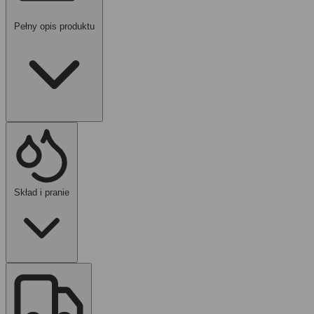
Pełny opis produktu
Skład i pranie
5 par
- mniejszy zestaw misiowych stopek.
Niski krój
- do lżejszych butów i cieplejszych dni.