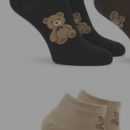
Paczkomat InPost i kurier InPost. Darmowa dostawa od 129 zł.