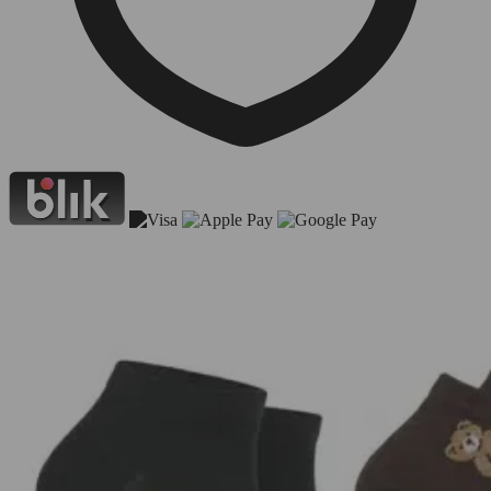
Zamówienia z soboty
wysyłamy w poniedziałek
.