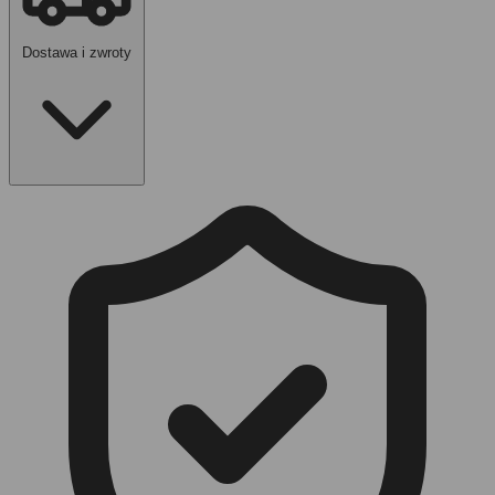
Misiowe wzory
- urocze, ale dalej łatwe do noszenia.
Codzienna wygoda
- bo stopki mają być miłe i praktyczne.
Dostawa i zwroty
Do sneakersów, trampek i luźnych butów.
Gdy chcesz mały, uroczy detal na co dzień.
Do małej walizki, jeśli kilka par w zupełności wystarczy.
Dla osoby, która lubi misie i spokojne kolory.
Misie małe, humor trochę większy.