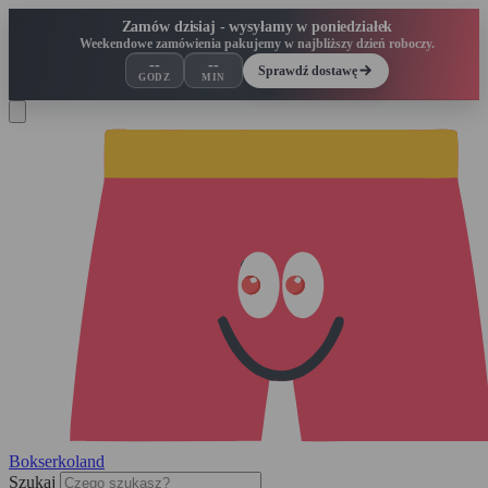
Zamów dzisiaj - wysyłamy w poniedziałek
Weekendowe zamówienia pakujemy w najbliższy dzień roboczy.
--
--
Sprawdź dostawę
GODZ
MIN
Bokserko
land
Szukaj