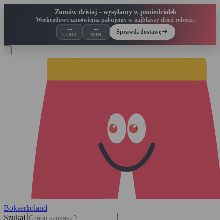
Zamów dzisiaj - wysyłamy w poniedziałek
Weekendowe zamówienia pakujemy w najbliższy dzień roboczy.
--
--
Sprawdź dostawę
GODZ
MIN
Bokserko
land
Szukaj