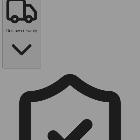
6 sztuk
- masz co założyć przez kilka dni.
Losowy mix
- my wybieramy wzory, Ty rano udajesz, że to była
stylizacja.
Wygoda
- zakładasz i idziesz dalej.
Dostawa i zwroty
Prezent
- śmieszny, ale dalej użyteczny.
Rano, gdy nie chcesz zaczynać od czarnych klasyków.
Na wyjazd. Mimo że 6 sztuk brzmi jak plan ucieczki.
Po praniu. Fajnie mieć coś więcej niż ostatnią parę.
Gdy szuflada ma za dużo powagi.
Bierz. Kosmos sam się nie założy.