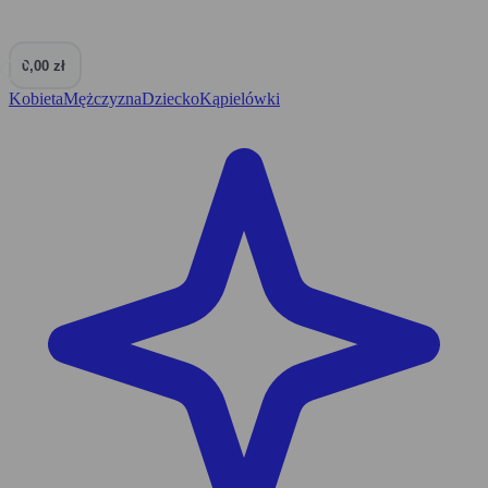
0,00 zł
0
Kobieta
Mężczyzna
Dziecko
Kąpielówki