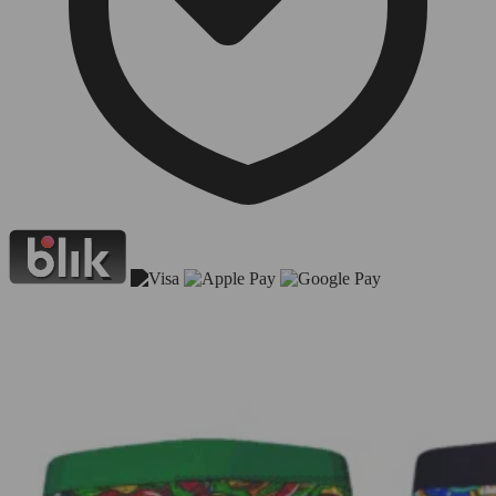
Zamówienia z soboty
wysyłamy w poniedziałek
.